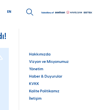
EN
ı!
ARİYER
MEDYA
san Kaynakları Politikası
Kurumsal Kimlik
e Alım Sürecimiz
Ürün Broşürleri
Hakkımızda
day Mühendis Programı
Kurumsal
Vizyon ve Misyonumuz
elecek Sensin Staj Programı
Yönetim
Haber & Duyurular
KVKK
Kalite Politikamız
İletişim