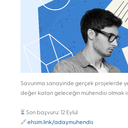
Savunma sanayinde gerçek projelerde yer
değer katan geleceğin mühendisi olmak is
⏳ Son başvuru: 12 Eylül
🔗
ehsim.link/adaymuhendis