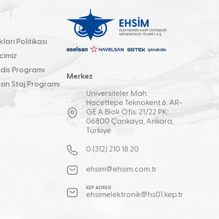
arı Politikası
cimiz
is Programı
Merkez
in Staj Programı
Üniversiteler Mah.
Hacettepe Teknokent 6. AR-
GE A Blok Ofis: 21/22 PK:
06800 Çankaya, Ankara,
Türkiye
0 (312) 210 18 20
ehsim@ehsim.com.tr
KEP ADRESİ
ehsimelektronik@hs01.kep.tr