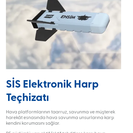
Taşınabilir RF Simülatörü (PRFS)
Radar Simülatör Sistemi (RASSİM)
Pasif Bileşik Algılama Sistemi (PCL)
KARİYER
İnsan Kaynakları Politikası
İşe Alım Sürecimiz
Aday Mühendis Programı
Gelecek Sensin Staj Programı
MEDYA
Kurumsal Kimlik
Ürün Broşürleri
SİS Elektronik Harp
Teçhizatı
Hava platformlarının taarruz, savunma ve müşterek
harekât esnasında hava savunma unsurlarına karşı
kendini korumasını sağlar.