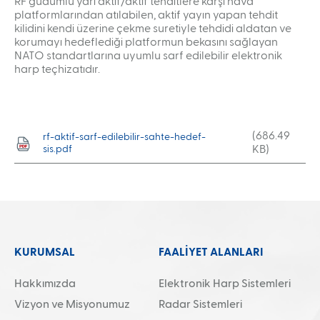
RF güdümlü yarı aktif/aktif tehditlere karşı hava
platformlarından atılabilen, aktif yayın yapan tehdit
kilidini kendi üzerine çekme suretiyle tehdidi aldatan ve
korumayı hedeflediği platformun bekasını sağlayan
NATO standartlarına uyumlu sarf edilebilir elektronik
harp teçhizatıdır.
(686.49
rf-aktif-sarf-edilebilir-sahte-hedef-
sis.pdf
KB)
KURUMSAL
FAALİYET ALANLARI
Ara
Hakkımızda
Elektronik Harp Sistemleri
Vizyon ve Misyonumuz
Radar Sistemleri