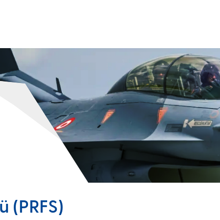
I
ÜRÜNLERIMIZ
K
mleri
RF Aktif Sarf Edilebilir Sahte Hedef (SİS)
İn
Karşı Tedbir Salma Sistemi (KTSS)
İş
istemleri
Platforma Entegre Karıştırma Çözümü (JINN)
A
Taşınabilir RF Simülatörü (PRFS)
G
Radar Simülatör Sistemi (RASSİM)
Pasif Bileşik Algılama Sistemi (PCL)
rü (PRFS)