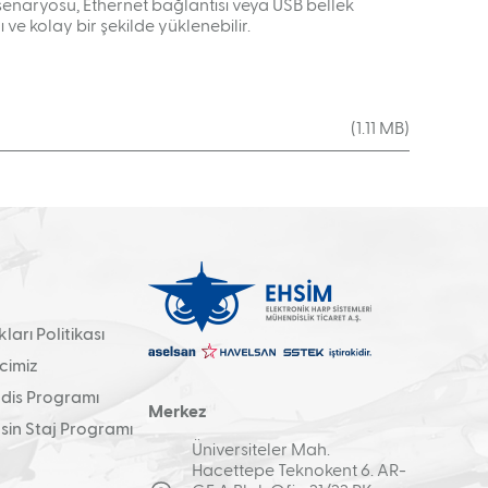
 senaryosu, Ethernet bağlantısı veya USB bellek
ı ve kolay bir şekilde yüklenebilir.
(1.11 MB)
arı Politikası
cimiz
is Programı
Merkez
in Staj Programı
Üniversiteler Mah.
Hacettepe Teknokent 6. AR-