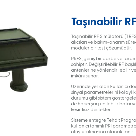
Taşınabilir R
Taşınabilir RF Simülatörü (TRFS
alıcıları ve bakım-onarım süreç
modüler bir test çözümüdür.
PRFS, geniş bir darbe ve tara
sahiptir. Değiştirilebilir RF b
antenlerine yönlendirilebilir v
imkânı sunar.
Üzerinde yer alan kullanıcı do
sinyal parametrelerini kolaylı
durumu gibi sistem göstergeleri
de harici şarj edilebilir batar
kesintisiz destekler.
Sisteme entegre Tehdit Program
kullanıcı tanımlı PRI parametre
oluşturulmasına olanak tanır.