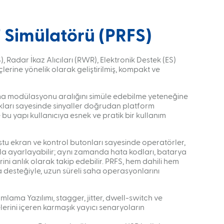
F Simülatörü (PRFS)
), Radar İkaz Alıcıları (RWR), Elektronik Destek (ES)
lerine yönelik olarak geliştirilmiş, kompakt ve
ma modülasyonu aralığını simüle edebilme yeteneğine
aşlıkları sayesinde sinyaller doğrudan platform
e bu yapı kullanıcıya esnek ve pratik bir kullanım
stu ekran ve kontrol butonları sayesinde operatörler,
kla ayarlayabilir; aynı zamanda hata kodları, batarya
ni anlık olarak takip edebilir. PRFS, hem dahili hem
ya desteğiyle, uzun süreli saha operasyonlarını
lama Yazılımı, stagger, jitter, dwell-switch ve
lerini içeren karmaşık yayıcı senaryoların