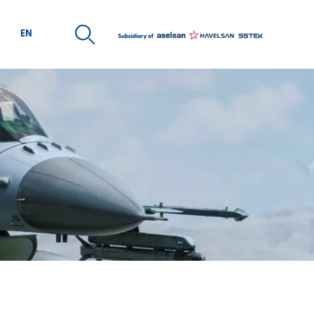
EN
ARİYER
MEDYA
san Kaynakları Politikası
Kurumsal Kimlik
e Alım Sürecimiz
Ürün Broşürleri
day Mühendis Programı
elecek Sensin Staj Programı