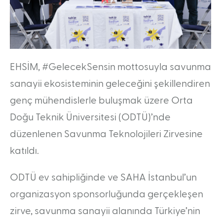
Taşınabilir RF Simülatörü (PRFS)
Radar Simülatör Sistemi (RASSİM)
Pasif Bileşik Algılama Sistemi (PCL)
KARİYER
EHSİM, #GelecekSensin mottosuyla savunma
İnsan Kaynakları Politikası
İşe Alım Sürecimiz
sanayii ekosisteminin geleceğini şekillendiren
Aday Mühendis Programı
Gelecek Sensin Staj Programı
genç mühendislerle buluşmak üzere Orta
MEDYA
Doğu Teknik Üniversitesi (ODTÜ)’nde
Kurumsal Kimlik
Ürün Broşürleri
düzenlenen Savunma Teknolojileri Zirvesine
katıldı.
ODTÜ ev sahipliğinde ve SAHA İstanbul’un
organizasyon sponsorluğunda gerçekleşen
zirve, savunma sanayii alanında Türkiye’nin