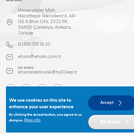
Merkez
Üniversiteler Mah.
Hacettepe Teknokent 6. AR-
GE A Blok Ofis: 21/22 PK:
06800 Çankaya, Ankara,
Türkiye
0 (312) 210 18 20
ehsim@ehsim.com.tr
KEP ADRESİ
ehsimelektronik@hs01.kep.tr
Social
We use cookies on this site to
Accept
enhance your user experience
menu
EHSİM Elektronik Harp Sistemleri © 2026 Tüm hakları
By clicking the Accept button, you agree to us
saklıdır.
More info
doing so.
No, thanks