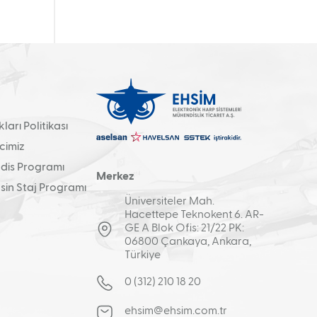
arı Politikası
cimiz
is Programı
Merkez
in Staj Programı
Üniversiteler Mah.
Hacettepe Teknokent 6. AR-
GE A Blok Ofis: 21/22 PK:
06800 Çankaya, Ankara,
Türkiye
0 (312) 210 18 20
ehsim@ehsim.com.tr