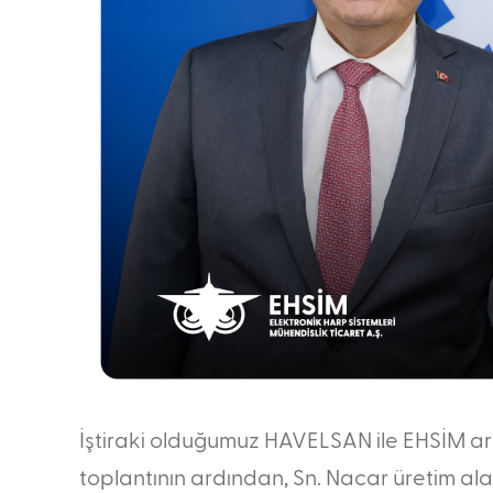
İştiraki olduğumuz HAVELSAN ile EHSİM arası
toplantının ardından, Sn. Nacar üretim alan