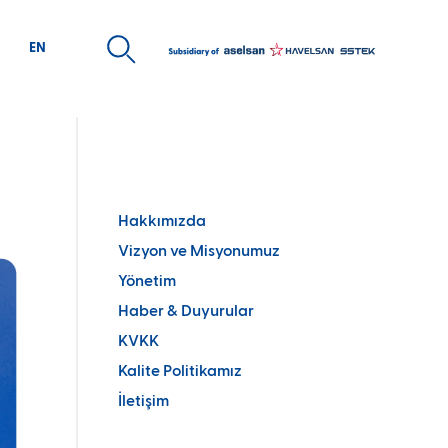
EN
ARİYER
MEDYA
san Kaynakları Politikası
Kurumsal Kimlik
e Alım Sürecimiz
Ürün Broşürleri
Hakkımızda
day Mühendis Programı
Kurumsal
Vizyon ve Misyonumuz
elecek Sensin Staj Programı
Yönetim
Haber & Duyurular
KVKK
Kalite Politikamız
İletişim